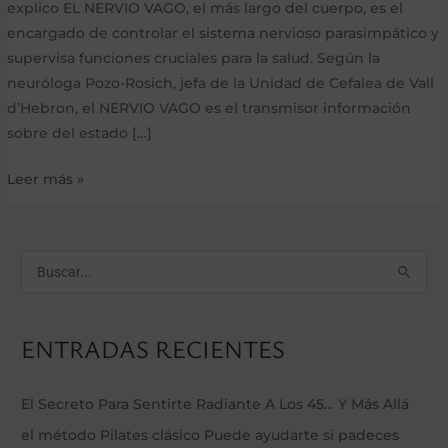
explico EL NERVIO VAGO, el más largo del cuerpo, es el
PUEDEN
encargado de controlar el sistema nervioso parasimpático y
MEJORAR
supervisa funciones cruciales para la salud. Según la
TU
neuróloga Pozo-Rosich, jefa de la Unidad de Cefalea de Vall
SALUD
d’Hebron, el NERVIO VAGO es el transmisor información
sobre del estado […]
Leer más »
B
u
s
ENTRADAS RECIENTES
c
a
El Secreto Para Sentirte Radiante A Los 45… Y Más Allá
r
el método Pilates clásico Puede ayudarte si padeces
p