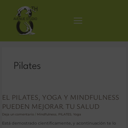
Ir
al
contenido
Pilates
EL PILATES, YOGA Y MINDFULNESS
EL
PILATES,
PUEDEN MEJORAR TU SALUD
YOGA
Deja un comentario
/
Mindfulness
,
PILATES
,
Yoga
Y
Está demostrado cientificamente, y acontinuación te lo
MINDFULNESS