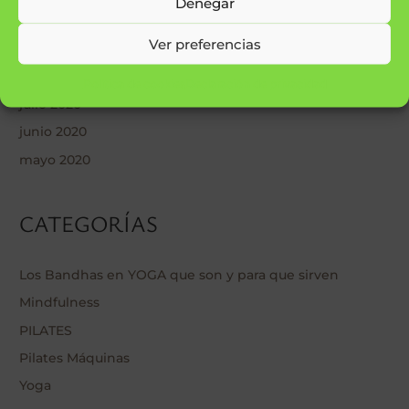
Denegar
noviembre 2020
Ver preferencias
octubre 2020
agosto 2020
Política de cookies
Declaración de privacidad
julio 2020
junio 2020
mayo 2020
CATEGORÍAS
Los Bandhas en YOGA que son y para que sirven
Mindfulness
PILATES
Pilates Máquinas
Yoga